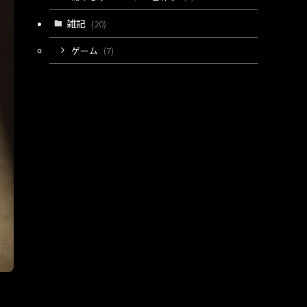
雑記
(20)
ゲーム
(7)