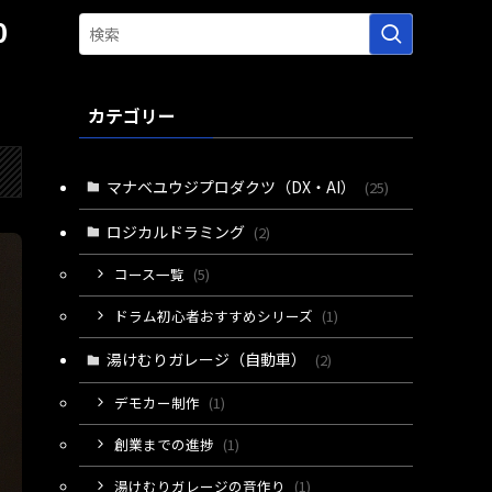
0
カテゴリー
マナベユウジプロダクツ（DX・AI）
(25)
ロジカルドラミング
(2)
コース一覧
(5)
ドラム初心者おすすめシリーズ
(1)
湯けむりガレージ（自動車）
(2)
デモカー制作
(1)
創業までの進捗
(1)
湯けむりガレージの音作り
(1)