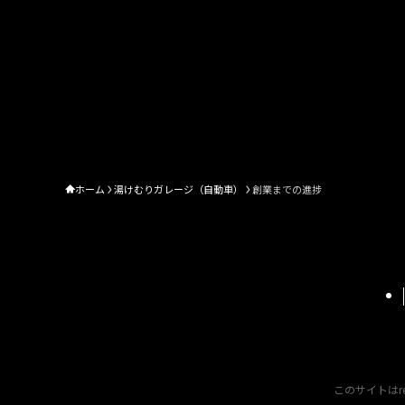
ホーム
湯けむりガレージ（自動車）
創業までの進捗
このサイトはre