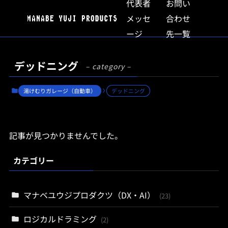
代表者
お問い
メッセ
合わせ
ージ
先一覧
デッドニング
– category –
湯けむりガレージ（自動車）
デッドニング
記事が見つかりませんでした。
カテゴリー
マナベユウジプロダクツ（DX・AI）
(23)
ロジカルドラミング
(2)